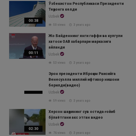
Ўзбекистон Республикаси Президенти
Теҳронга келди
Uzbek
00:38
50 views
3 years ago
Жо Байденнинг янги гаффи ва кулгули
хатоси ОАВ хабарлари марказига
айланди
00:11
Uzbek
53 views
3 years ago
Эрон президенти Иброҳим Раисийга
Венесуэлла миллий ифтихор нишони
берилди(видео)
Uzbek
59 views
3 years ago
Херсон шаҳрининг сув остида ғойиб
бўлаётгани акс этган видео
Uzbek
02:30
76 views
3 years ago