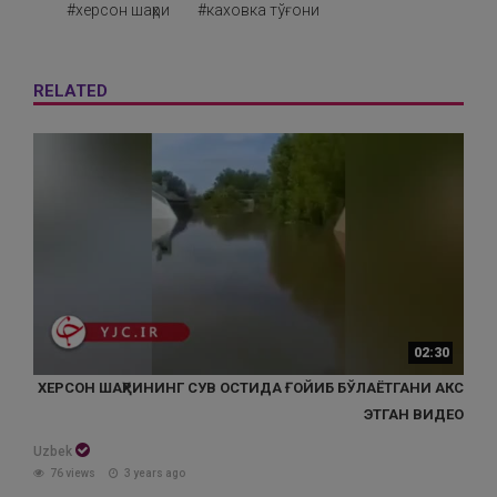
#херсон шаҳри
#каховка тўғони
RELATED
02:30
ХЕРСОН ШАҲРИНИНГ СУВ ОСТИДА ҒОЙИБ БЎЛАЁТГАНИ АКС
ЭТГАН ВИДЕО
Uzbek
76 views
3 years ago