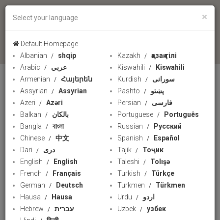
×
Select your language
language
Default Homepage
Albanian
shqip
Kazakh
қазақ тілі
Arabic
عربي
Kiswahili
Kiswahili
Armenian
Հայերեն
Kurdish
سورانی
UZBEK
Assyrian
Assyrian
Pashto
پښتو
Azeri
Azəri
Persian
فارسی
Balkan
بالکان
Portuguese
Português
Bangla
বাংলা
Russian
Русский
Chinese
中文
Spanish
Español
Dari
دری
Tajik
Тоҷик
English
English
Taleshi
Tolışə
French
Français
Turkish
Türkçe
German
Deutsch
Turkmen
Türkmen
Hausa
Hausa
Urdu
اردو
Hebrew
עברית
Uzbek
узбек
Херсон шаҳрининг сув остида ғойиб