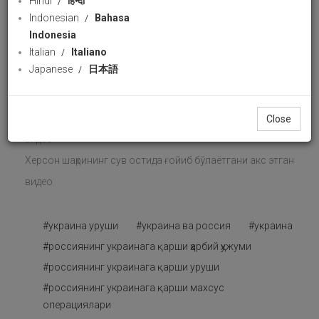
Hindi
हिन्दी
бўлаётгани акс этган видео
Indonesian
Bahasa
Uzbek
Indonesia
76 views
10 June 2023
Italian
Italiano
Download
likes
Japanese
日本語
Share
Facebook
Wha
Херсон шаҳрининг сув остида ғойиб бўлаётгани акс этган
Close
видео
Херсон шаҳрининг сув остида ғойиб бўлаётгани акс этган
видео
#украина уруши
#украина ва россия
#украина
#россиянинг украинага қарши ҳарбий ҳужуми
#россиянинг украинага қарши уруши
#россиянинг украинага қарши махсус
операциялари