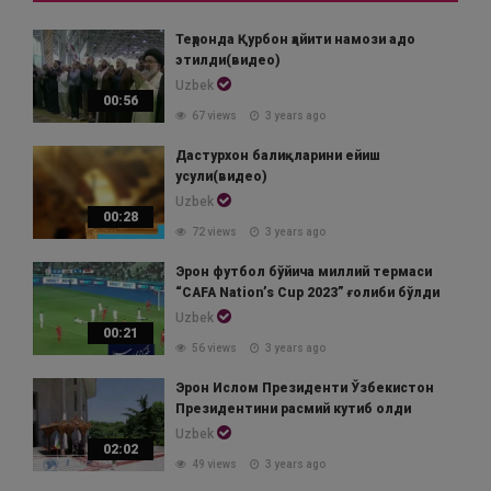
Теҳронда Қурбон ҳайити намози адо
этилди(видео)
Uzbek
00:56
67 views
3 years ago
Дастурхон балиқларини ейиш
усули(видео)
Uzbek
00:28
72 views
3 years ago
Эрон футбол бўйича миллий термаси
“CAFA Nation’s Cup 2023” ғолиби бўлди
Uzbek
00:21
56 views
3 years ago
Эрон Ислом Президенти Ўзбекистон
Президентини расмий кутиб олди
Uzbek
02:02
49 views
3 years ago