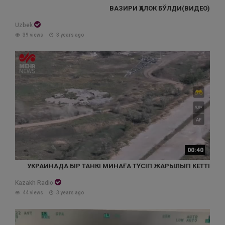
ВАЗИРИ ҲАЛОК БЎЛДИ(ВИДЕО)
Uzbek
39 views
3 years ago
00:40
УКРАИНАДА БІР ТАНКІ МИНАҒА ТҮСІП ЖАРЫЛЫП КЕТТІ
Kazakh Radio
44 views
3 years ago