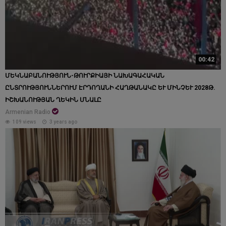
00:42
ՄԵԿՆԱԲԱՆՈՒԹՅՈՒՆ-ԹՈՒՐՔԻԱՅԻ ՆԱԽԱԳԱՀԱԿԱՆ
ԸՆՏՐՈՒԹՅՈՒՆՆԵՐՈՒՄ ԷՐԴՈՂԱՆԻ ՀԱՂԹԱՆԱԿԸ ԵՒ ՄԻՆՉԵՒ 2028Թ. ԻՇ
ԽԱՆՈՒԹՅԱՆ ՂԵԿԻՆ ՄՆԱԼԸ
Armenian Radio
109 views
3 years ago