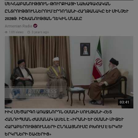
ՄԵԿՆԱԲԱՆՈՒԹՅՈՒՆ-ԹՈՒՐՔԻԱՅԻ ՆԱԽԱԳԱՀԱԿԱՆ
ԸՆՏՐՈՒԹՅՈՒՆՆԵՐՈՒՄ ԷՐԴՈՂԱՆԻ ՀԱՂԹԱՆԱԿԸ ԵՒ ՄԻՆՉԵՒ 20
28Թ. ԻՇԽԱՆՈՒԹՅԱՆ ՂԵԿԻՆ ՄՆԱԼԸ
Armenian Radio
109 views
3 years ago
03:41
ԻԻՀ ՄԵԾԱՐԳՈ ԱՌԱՋՆՈՐԴՆ ՕՄԱՆԻ ՍՈՒԼԹԱՆԻ ՀԵՏ
ՀԱՆԴԻՊՄԱՆ ԺԱՄԱՆԱԿ ԱՍԵԼ Է.«ԻՐԱՆԻ ԵՒ ՕՄԱՆԻ ՄԻՋԵՒ ՀԱ
ՐԱԲԵՐՈՒԹՅՈՒՆՆԵՐԻ ԸՆԴԼԱՅՆՈՒՄԸ ԲԽՈՒՄ Է ԵՐԿՈՒ ԵՐ
ԿՐՆԵՐԻ ՇԱՀԵՐԻՑ»