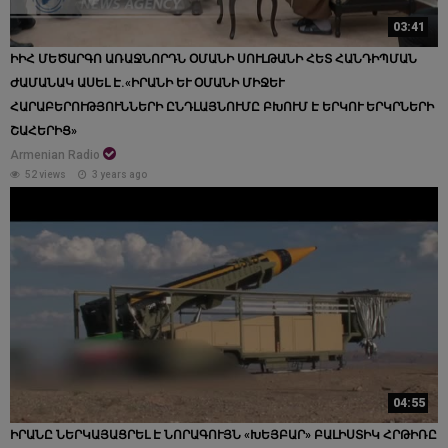
03:41
ԻԻՀ ՄԵԾԱՐԳՈ ԱՌԱՋՆՈՐԴՆ ՕՄԱՆԻ ՍՈՒԼԹԱՆԻ ՀԵՏ ՀԱՆԴԻՊՄԱՆ
ԺԱՄԱՆԱԿ ԱՍԵԼ Է.«ԻՐԱՆԻ ԵՒ ՕՄԱՆԻ ՄԻՋԵՒ ՀԱ
ՐԱԲԵՐՈՒԹՅՈՒՆՆԵՐԻ ԸՆԴԼԱՅՆՈՒՄԸ ԲԽՈՒՄ Է ԵՐԿՈՒ ԵՐԿՐՆԵՐԻ ՇԱ
ՀԵՐԻՑ»
Armenian Radio
52 views
3 years ago
04:55
ԻՐԱՆԸ ՆԵՐԿԱՅԱՑՐԵԼ Է ՆՈՐԱԳՈՒՅՆ «ԽԵՅԲԱՐ» ԲԱԼԻՍՏԻԿ ՀՐԹԻՌԸ