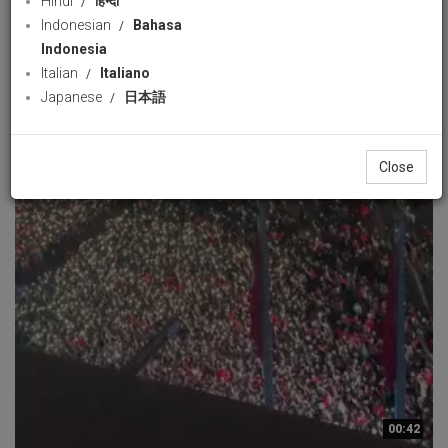
Hindi
हिन्दी
Indonesian
Bahasa
Indonesia
Italian
Italiano
Japanese
日本語
Close
00:42