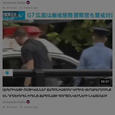
Armenian Radio
55 views
3 years ago
00:07
ԱՄԵՐԻԿԱՑԻ ՈՍՏԻԿԱՆՆԵՐ ՃԱՊՈՆԻԱՅՈՒՄ ԿՈՊԻՏ ՎԵՐԱԲԵՐՄՈՒՆՔ
ԵՆ ԴՐՍԵՒՈՐԵԼ ԻՐԵՆՑ ՃԱՊՈՆԱՑԻ ԳՈՐԾԸՆԿԵՐՆԵՐԻ ՆԿԱՏՄԱՄԲ
Armenian Radio
42 views
3 years ago