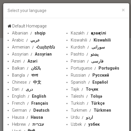
×
Select your language
language
Default Homepage
Albanian
shqip
Kazakh
қазақ тілі
Arabic
عربي
Kiswahili
Kiswahili
Armenian
Հայերեն
Kurdish
سورانی
Assyrian
Assyrian
Pashto
پښتو
Azeri
Azəri
Persian
فارسی
Balkan
بالکان
Portuguese
Português
Bangla
বাংলা
Russian
Русский
Chinese
中文
Spanish
Español
Dari
دری
Tajik
Тоҷик
English
English
Taleshi
Tolışə
French
Français
Turkish
Türkçe
German
Deutsch
Turkmen
Türkmen
Hausa
Hausa
Urdu
اردو
Hebrew
עברית
Uzbek
узбек