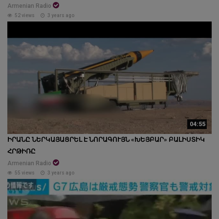
Armenian Radio
52 views
3 years ago
04:55
ԻՐԱՆԸ ՆԵՐԿԱՅԱՑՐԵԼ Է ՆՈՐԱԳՈՒՅՆ «ԽԵՅԲԱՐ» ԲԱԼԻՍՏԻԿ
ՀՐԹԻՌԸ
Armenian Radio
55 views
3 years ago