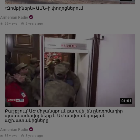
«Զոմբիներն» ԱՄՆ-ի փողոցներում
Armenian Radio
36 views
3 years ago
01:01
Քաշքշուկ՝ ԱԺ միջանցքում, բախվել են ընդդիմադիր
պատգամավորները և ԱԺ անվտանգության
աշխատակիցները
Armenian Radio
35 views
3 years ago